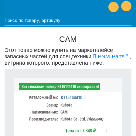
CAM
Этот товар можно купить на маркетплейсе
.ru
запасных частей для спецтехники
PNM-Parts
,
витрина которого, представлена ниже.
Kubota K315144410 - CAM
Каталожный номер K315144410 скопирован!
Каталожный №:
K315144410
Бренд:
Kubota
Наименование:
CAM
Производитель:
Kubota Co. Ltd.
(Япония)
Цена от:
7 348 ₽