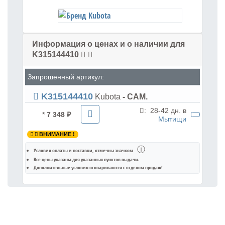
Информация о ценах и о наличии для
K315144410
Запрошенный артикул:
K315144410
Kubota
- CAM.
:
28-42 дн. в
*
7 348 ₽
Мытищи
ВНИМАНИЕ !
ⓘ
Условия оплаты и поставки
, отмечны значком
Все цены указаны для
указанных пунктов выдачи
.
Дополнительные условия оговариваются с отделом продаж!