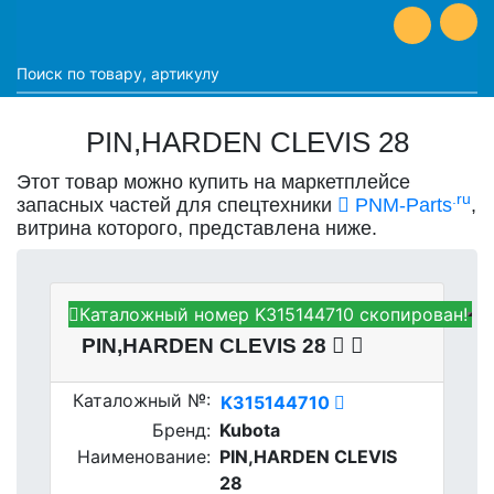
PIN,HARDEN CLEVIS 28
Этот товар можно купить на маркетплейсе
.ru
запасных частей для спецтехники
PNM-Parts
,
витрина которого, представлена ниже.
Каталожный номер K315144710 скопирован!
Kubota K315144710 -
PIN,HARDEN CLEVIS 28
Каталожный №:
K315144710
Бренд:
Kubota
Наименование:
PIN,HARDEN CLEVIS
28