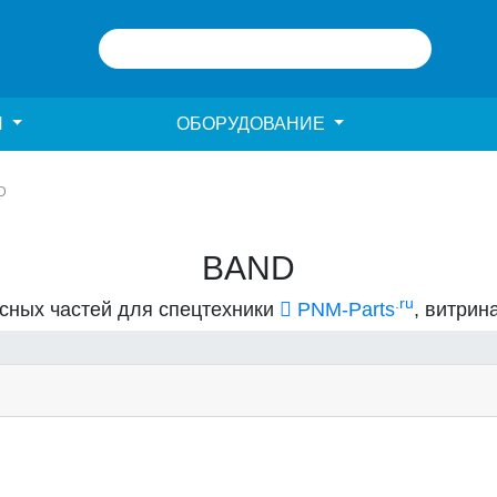
И
ОБОРУДОВАНИЕ
D
BAND
.ru
асных частей для спецтехники
PNM-Parts
, витрин