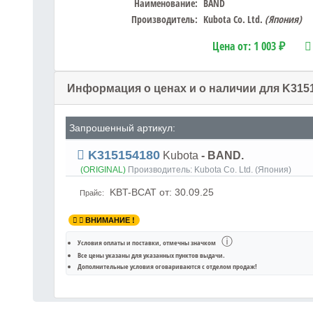
Наименование:
BAND
Производитель:
Kubota Co. Ltd.
(Япония)
Цена от:
1 003 ₽
Информация о ценах и о наличии для K315
Запрошенный артикул:
K315154180
Kubota
- BAND.
(ORIGINAL)
Производитель:
Kubota Co. Ltd. (Япония)
KBT-BCAT
от: 30.09.25
Прайс:
ВНИМАНИЕ !
ⓘ
Условия оплаты и поставки
, отмечны значком
Все цены указаны для
указанных пунктов выдачи
.
Дополнительные условия оговариваются с отделом продаж!