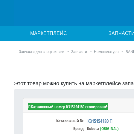
МАРКЕТПЛЕЙС
ЗАПЧАСТ
Запчасти для спецтехники
Запчасти
Номенклатура
BAN
Этот товар можно купить на маркетплейсе зап
Kubota K315154180 - BAND
Каталожный номер K315154180 скопирован!
Каталожный №:
K315154180
Бренд:
Kubota
(ORIGINAL)