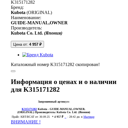
K315171282
Бренд:
Kubota
(ORIGINAL)
Наименование:
GUIDE-MANUAL,OWNER
Производитель:
Kubota Co. Ltd.
(Япония)
Цена от:
4 957 ₽
Каталожный номер K315171282 скопирован!
Информация о ценах и о наличии
для K315171282
Запрошенный артикул:
K315171282
Kubota
- GUIDE-MANUAL,OWNER.
(ORIGINAL)
Производитель:
Kubota Co. Ltd. (Япония)
Прайс:
KBT-BCAT
от: 30.09.25
*
4 957 ₽
:
28-42 дн. в
Мытищи
ВНИМАНИЕ !