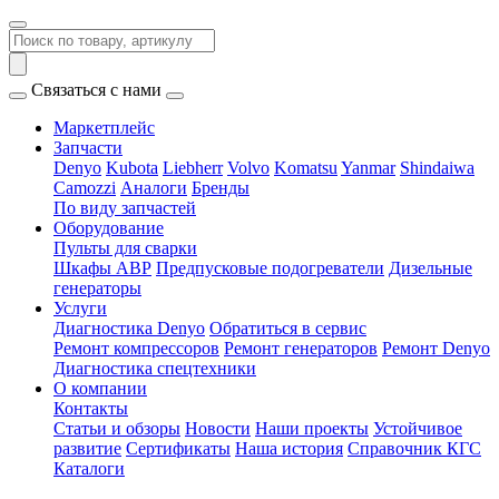
Связаться с нами
Маркетплейс
Запчасти
Denyo
Kubota
Liebherr
Volvo
Komatsu
Yanmar
Shindaiwa
Camozzi
Аналоги
Бренды
По виду запчастей
Оборудование
Пульты для сварки
Шкафы АВР
Предпусковые подогреватели
Дизельные
генераторы
Услуги
Диагностика Denyo
Обратиться в сервис
Ремонт компрессоров
Ремонт генераторов
Ремонт Denyo
Диагностика спецтехники
О компании
Контакты
Статьи и обзоры
Новости
Наши проекты
Устойчивое
развитие
Сертификаты
Наша история
Справочник КГС
Каталоги