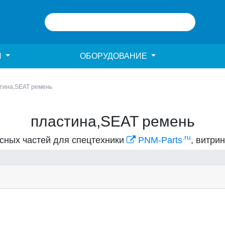
И
ОБОРУДОВАНИЕ
тина,SEAT ремень
пластина,SEAT ремень
.ru
асных частей для спецтехники
PNM-Parts
, витри