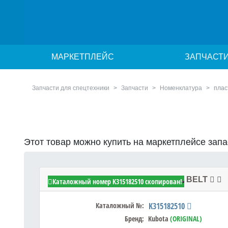
МАРКЕТПЛЕЙС
ЗАПЧАСТ
Запчасти для спецтехники
Запчасти
Номенклатура
плас
Этот товар можно купить на маркетплейсе зап
Kubota K315182510 - PLATE,SEAT BELT
Каталожный номер K315182510 скопирован!
Каталожный №:
K315182510
Бренд:
Kubota
(ORIGINAL)