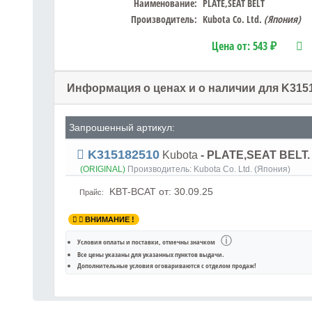
Наименование:
PLATE,SEAT BELT
Производитель:
Kubota Co. Ltd.
(Япония)
Цена от:
543 ₽
Информация о ценах и о наличии для K315
Запрошенный артикул:
K315182510
Kubota
- PLATE,SEAT BELT.
(ORIGINAL)
Производитель:
Kubota Co. Ltd. (Япония)
KBT-BCAT
от: 30.09.25
Прайс:
ВНИМАНИЕ !
ⓘ
Условия оплаты и поставки
, отмечны значком
Все цены указаны для
указанных пунктов выдачи
.
Дополнительные условия оговариваются с отделом продаж!