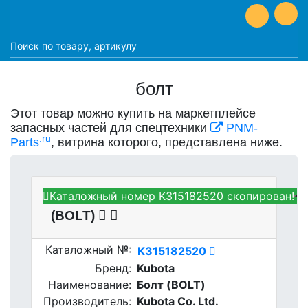
болт
Этот товар можно купить на маркетплейсе
запасных частей для спецтехники
PNM-
.ru
Parts
, витрина которого, представлена ниже.
Каталожный номер K315182520 скопирован!
Kubota K315182520 - Болт
(BOLT)
Каталожный №:
K315182520
Бренд:
Kubota
Наименование:
Болт (BOLT)
Производитель:
Kubota Co. Ltd.