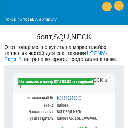
болт,SQU,NECK
Этот товар можно купить на маркетплейсе
запасных частей для спецтехники
PNM-
.ru
Parts
, витрина которого, представлена ниже.
Kubota K315182580 - BOLT,SQU,NECK
Каталожный номер K315182580 скопирован!
Каталожный №:
K315182580
Бренд:
Kubota
Наименование:
BOLT,SQU,NECK
Производитель:
Kubota Co. Ltd.
(Япония)