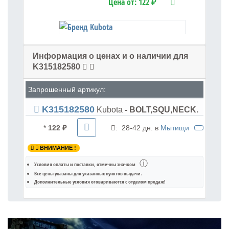
Цена от:
122 ₽
Информация о ценах и о наличии для
K315182580
Запрошенный артикул:
K315182580
Kubota
- BOLT,SQU,NECK.
*
122 ₽
:
28-42 дн. в
Мытищи
ВНИМАНИЕ !
ⓘ
Условия оплаты и поставки
, отмечны значком
Все цены указаны для
указанных пунктов выдачи
.
Дополнительные условия оговариваются с отделом продаж!