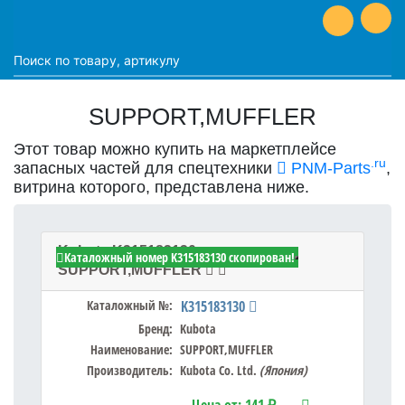
SUPPORT,MUFFLER
Этот товар можно купить на маркетплейсе
.ru
запасных частей для спецтехники
PNM-Parts
,
витрина которого, представлена ниже.
Kubota K315183130 -
Каталожный номер K315183130 скопирован!
SUPPORT,MUFFLER
Каталожный №:
K315183130
Бренд:
Kubota
Наименование:
SUPPORT,MUFFLER
Производитель:
Kubota Co. Ltd.
(Япония)