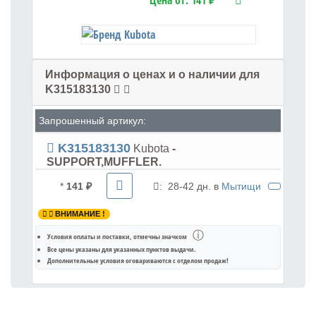
Цена от:
141 ₽
Информация о ценах и о наличии для
K315183130
Запрошенный артикул:
K315183130
Kubota
-
SUPPORT,MUFFLER.
*
141 ₽
:
28-42 дн. в
Мытищи
ВНИМАНИЕ !
ⓘ
Условия оплаты и поставки
, отмечны значком
Все цены указаны для
указанных пунктов выдачи
.
Дополнительные условия оговариваются с отделом продаж!