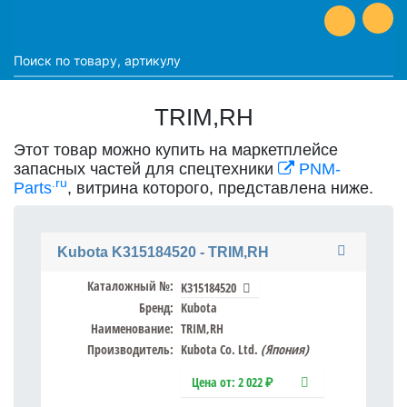
TRIM,RH
Этот товар можно купить на маркетплейсе
запасных частей для спецтехники
PNM-
.ru
Parts
, витрина которого, представлена ниже.
Kubota K315184520 - TRIM,RH
Каталожный №:
K315184520
Бренд:
Kubota
Наименование:
TRIM,RH
Производитель:
Kubota Co. Ltd.
(Япония)
Цена от:
2 022 ₽