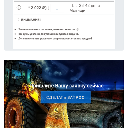
:
28-42 дн. в
*
2 022 ₽
Мытищи
ВНИМАНИЕ !
Условия оплаты и поставки
, отмечны значком
ⓘ
Все цены указаны для
указанных пунктов выдачи
.
Дополнительные условия оговариваются с отделом продаж!
Пришлите Вашу заявку сейчас
CДЕЛАТЬ ЗАПРОС