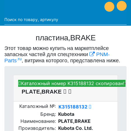
пластина,BRAKE
Этот товар можно купить на маркетплейсе
запасных частей для спецтехники
PNM-
.ru
Parts
, витрина которого, представлена ниже.
Каталожный номер K315188132 скопирован!
Kubota K315188132 -
PLATE,BRAKE
Каталожный №:
K315188132
Бренд:
Kubota
Наименование:
PLATE,BRAKE
Производитель:
Kubota Co. Ltd.