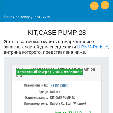
KIT,CASE PUMP 28
Этот товар можно купить на маркетплейсе
.ru
запасных частей для спецтехники
PNM-Parts
,
витрина которого, представлена ниже.
Kubota K315198030 - KIT,CASE PUMP 28
Каталожный номер K315198030 скопирован!
Каталожный №:
K315198030
Бренд:
Kubota
Наименование:
KIT,CASE PUMP 28
Производитель:
Kubota Co. Ltd.
(Япония)