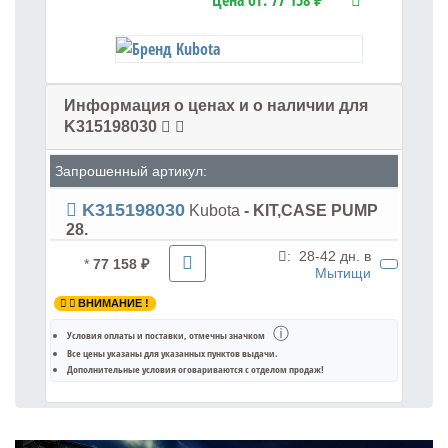
Цена от:
77 158 ₽
Информация о ценах и о наличии для
K315198030
Запрошенный артикул:
K315198030
Kubota
- KIT,CASE PUMP
28.
:
28-42 дн. в
*
77 158 ₽
Мытищи
ВНИМАНИЕ !
ⓘ
Условия оплаты и поставки
, отмечны значком
Все цены указаны для
указанных пунктов выдачи
.
Дополнительные условия оговариваются с отделом продаж!