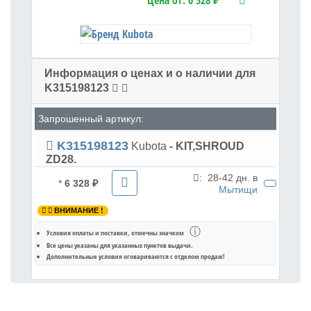
Цена от:
6 328 ₽
Информация о ценах и о наличии для
K315198123
Запрошенный артикул:
K315198123
Kubota
- KIT,SHROUD
ZD28.
:
28-42 дн. в
*
6 328 ₽
Мытищи
ВНИМАНИЕ !
ⓘ
Условия оплаты и поставки
, отмечны значком
Все цены указаны для
указанных пунктов выдачи
.
Дополнительные условия оговариваются с отделом продаж!