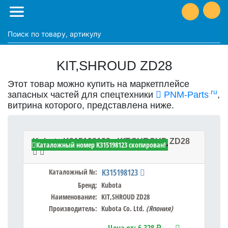
KIT,SHROUD ZD28
Этот товар можно купить на маркетплейсе
.ru
запасных частей для спецтехники
PNM-Parts
,
витрина которого, представлена ниже.
Kubota K315198123 - KIT,SHROUD ZD28
Каталожный номер K315198123 скопирован!
Каталожный №:
K315198123
Бренд:
Kubota
Наименование:
KIT,SHROUD ZD28
Производитель:
Kubota Co. Ltd.
(Япония)