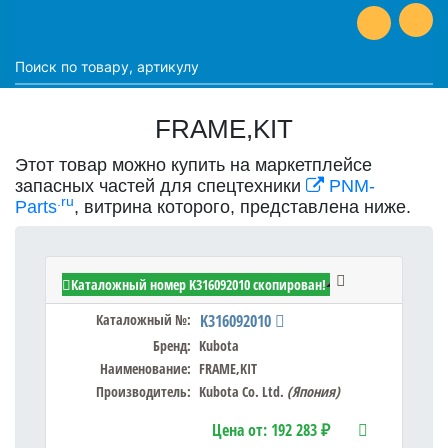
FRAME,KIT
Этот товар можно купить на маркетплейсе
запасных частей для спецтехники
PNM-
.ru
Parts
, витрина которого, представлена ниже.
Kubota K316092010 - FRAME,KIT
Каталожный номер K316092010 скопирован!
Каталожный №:
K316092010
Бренд:
Kubota
Наименование:
FRAME,KIT
Производитель:
Kubota Co. Ltd.
(Япония)
Цена от:
192 283 ₽