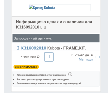
Информация о ценах и о наличии для
K316092010
Запрошенный артикул:
K316092010
Kubota
- FRAME,KIT.
:
28-42 дн. в
*
192 283 ₽
Мытищи
ВНИМАНИЕ !
ⓘ
Условия оплаты и поставки
, отмечны значком
Все цены указаны для
указанных пунктов выдачи
.
Дополнительные условия оговариваются с отделом продаж!