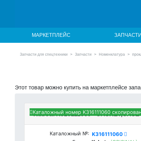
МАРКЕТПЛЕЙС
ЗАПЧАСТ
Запчасти для спецтехники
Запчасти
Номенклатура
прок
Этот товар можно купить на маркетплейсе зап
Каталожный номер K316111060 скопирован
Kubota K316111060 - GASKET,CAS
Каталожный №:
K316111060