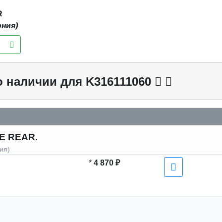
R
ония)
о наличии для K316111060
E REAR.
ия)
*
4 870 ₽