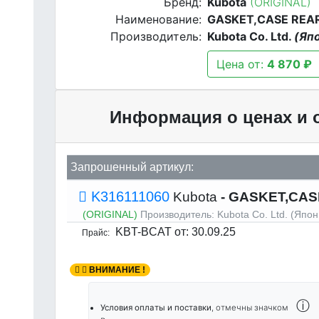
Бренд:
Kubota
(ORIGINAL)
Наименование:
GASKET,CASE REA
Производитель:
Kubota Co. Ltd.
(Яп
Цена от:
4 870 ₽
Информация о ценах и 
Запрошенный артикул:
K316111060
Kubota
- GASKET,CAS
(ORIGINAL)
Производитель:
Kubota Co. Ltd. (Япон
KBT-BCAT
от: 30.09.25
Прайс:
ВНИМАНИЕ !
ⓘ
Условия оплаты и поставки
, отмечны значком