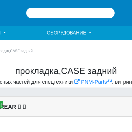
И
ОБОРУДОВАНИЕ
ладка,CASE задний
прокладка,CASE задний
.ru
асных частей для спецтехники
PNM-Parts
, витри
!
E REAR