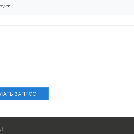
родаж!
лите Вашу заявку сейчас
ЛАТЬ ЗАПРОС
Ы