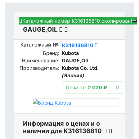
Каталожный номер K316136810 скопирован!
Kubota K316136810 -
GAUGE,OIL
Каталожный №:
K316136810
Бренд:
Kubota
Наименование:
GAUGE,OIL
Производитель:
Kubota Co. Ltd.
(Япония)
Цена от:
2 020 ₽
Информация о ценах и о
наличии для K316136810