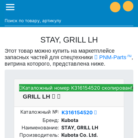
STAY, GRILL LH
Этот товар можно купить на маркетплейсе
.ru
запасных частей для спецтехники
PNM-Parts
,
витрина которого, представлена ниже.
Каталожный номер K316154520 скопирован!
Kubota K316154520 - STAY,
GRILL LH
Каталожный №:
K316154520
Бренд:
Kubota
Наименование:
STAY, GRILL LH
Производитель:
Kubota Co. Ltd.