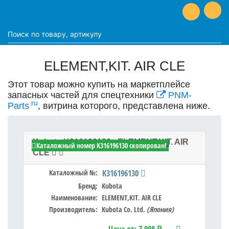
ELEMENT,KIT. AIR CLE
Этот товар можно купить на маркетплейсе
запасных частей для спецтехники
PNM-
.ru
Parts
, витрина которого, представлена ниже.
Kubota K316196130 - ELEMENT,KIT. AIR
Каталожный номер K316196130 скопирован!
CLE
Каталожный №:
K316196130
Бренд:
Kubota
Наименование:
ELEMENT,KIT. AIR CLE
Производитель:
Kubota Co. Ltd.
(Япония)