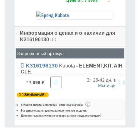
Цена от:
7 998 ₽
Информация о ценах и о наличии для
K316196130
Запрошенный артикул:
K316196130
Kubota
- ELEMENT,KIT. AIR
CLE.
:
28-42 дн. в
*
7 998 ₽
Мытищи
ВНИМАНИЕ !
ⓘ
Условия оплаты и поставки
, отмечны значком
Все цены указаны для
указанных пунктов выдачи
.
Дополнительные условия оговариваются с отделом продаж!