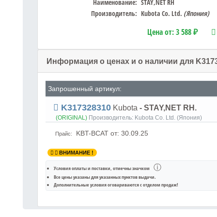
Наименование:
STAY,NET RH
Производитель:
Kubota Co. Ltd.
(Япония)
Цена от:
3 588 ₽
Информация о ценах и о наличии для K317
Запрошенный артикул:
K317328310
Kubota
- STAY,NET RH.
(ORIGINAL)
Производитель:
Kubota Co. Ltd. (Япония)
KBT-BCAT
от: 30.09.25
Прайс:
ВНИМАНИЕ !
ⓘ
Условия оплаты и поставки
, отмечны значком
Все цены указаны для
указанных пунктов выдачи
.
Дополнительные условия оговариваются с отделом продаж!