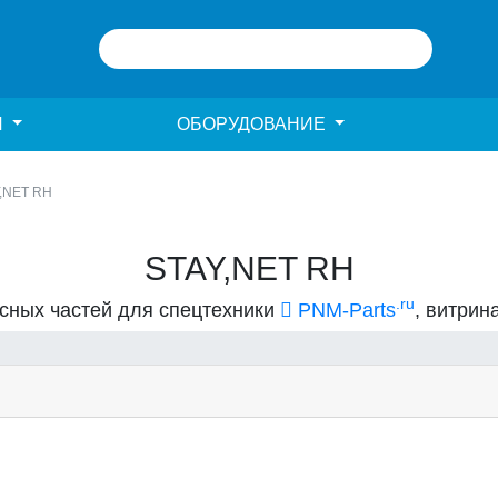
И
ОБОРУДОВАНИЕ
,NET RH
STAY,NET RH
.ru
асных частей для спецтехники
PNM-Parts
, витрин