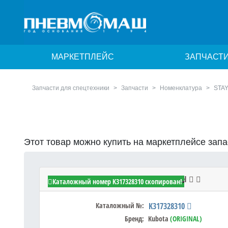
МАРКЕТПЛЕЙС
ЗАПЧАСТ
Запчасти для спецтехники
Запчасти
Номенклатура
STAY
Этот товар можно купить на маркетплейсе зап
Kubota K317328310 - STAY,NET RH
Каталожный номер K317328310 скопирован!
Каталожный №:
K317328310
Бренд:
Kubota
(ORIGINAL)