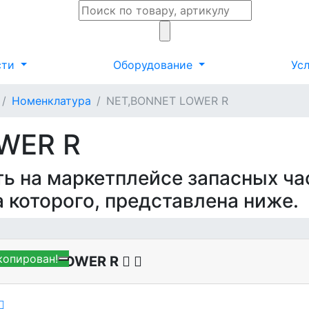
сти
Оборудование
Ус
Номенклатура
NET,BONNET LOWER R
WER R
ть на маркетплейсе запасных ча
а которого, представлена ниже.
копирован!
,BONNET LOWER R