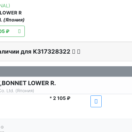
INAL)
 LOWER R
d.
(Япония)
05 ₽
наличии для K317328322
T,BONNET LOWER R.
o. Ltd. (Япония)
*
2 105 ₽
ⓘ