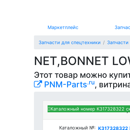
Маркетплейс
Запча
Запчасти для спецтехники
Запчасти
NET,BONNET LO
Этот товар можно купи
.ru
PNM-Parts
, витрин
Каталожный номер K317328322 с
Kubota K317328322 - NET
Каталожный №:
K317328322