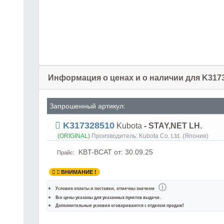
Информация о ценах и о наличии для K317
Запрошенный артикул:
K317328510
Kubota
- STAY,NET LH.
(ORIGINAL)
Производитель:
Kubota Co. Ltd. (Япония)
KBT-BCAT
от: 30.09.25
Прайс:
ВНИМАНИЕ !
ⓘ
Условия оплаты и поставки
, отмечны значком
Все цены указаны для
указанных пунктов выдачи
.
Дополнительные условия оговариваются с отделом продаж!