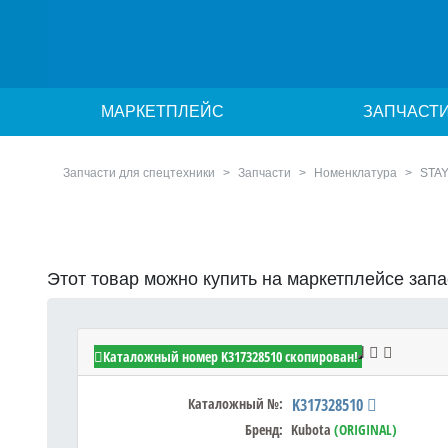
МАРКЕТПЛЕЙС
ЗАПЧАСТ
Запчасти для спецтехники
Запчасти
Номенклатура
STAY
Этот товар можно купить на маркетплейсе зап
Kubota K317328510 - STAY,NET LH
Каталожный номер K317328510 скопирован!
Каталожный №:
K317328510
Бренд:
Kubota
(ORIGINAL)