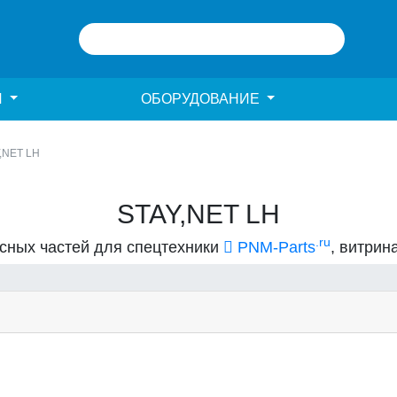
И
ОБОРУДОВАНИЕ
,NET LH
STAY,NET LH
.ru
асных частей для спецтехники
PNM-Parts
, витрин