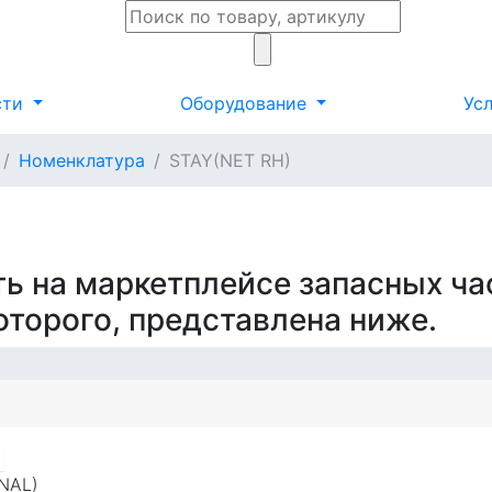
сти
Оборудование
Ус
Номенклатура
STAY(NET RH)
ть на маркетплейсе запасных ча
которого, представлена ниже.
)
INAL)