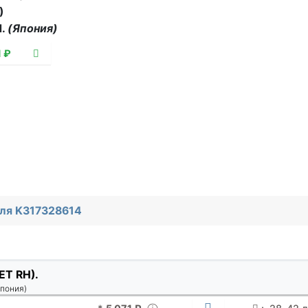
)
d.
(Япония)
1 ₽
для K317328614
ET RH).
Япония)