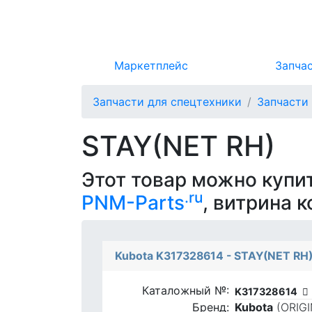
Маркетплейс
Запча
Запчасти для спецтехники
Запчасти
STAY(NET RH)
Этот товар можно купи
.ru
PNM-Parts
, витрина 
Kubota K317328614 - STAY(NET RH
Каталожный №:
K317328614
Бренд:
Kubota
(ORIG