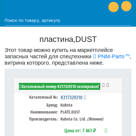
пластина,DUST
Этот товар можно купить на маркетплейсе
.ru
запасных частей для спецтехники
PNM-Parts
,
витрина которого, представлена ниже.
Kubota K317329310 - PLATE,DUST
Каталожный номер K317329310 скопирован!
Каталожный №:
K317329310
Бренд:
Kubota
Наименование:
PLATE,DUST
Производитель:
Kubota Co. Ltd.
(Япония)
Цена от:
7 461 ₽