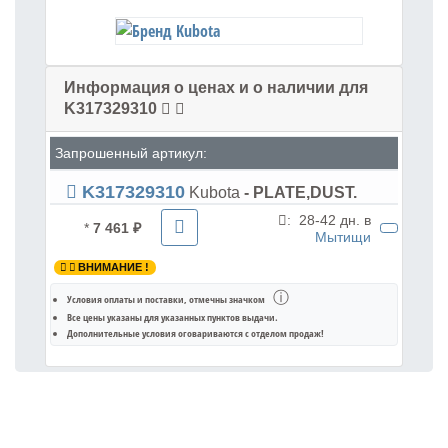
Информация о ценах и о наличии для
K317329310
Запрошенный артикул:
K317329310
Kubota
- PLATE,DUST.
:
28-42 дн. в
*
7 461 ₽
Мытищи
ВНИМАНИЕ !
ⓘ
Условия оплаты и поставки
, отмечны значком
Все цены указаны для
указанных пунктов выдачи
.
Дополнительные условия оговариваются с отделом продаж!