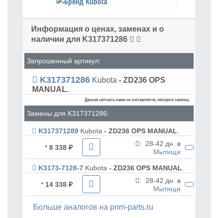
Информация о ценах, заменах и о
наличии для K317371286
Запрошенный артикул:
K317371286
Kubota
- ZD236 OPS
MANUAL.
Данная запчасть нами не поставляется, смотрите замены.
Замены для K317371286:
K317371289
Kubota
- ZD236 OPS MANUAL
.
:
28-42 дн. в
*
8 338 ₽
Мытищи
K3173-7128-7
Kubota
- ZD236 OPS MANUAL
.
:
28-42 дн. в
*
14 338 ₽
Мытищи
Больше аналогов на pnm-parts.ru