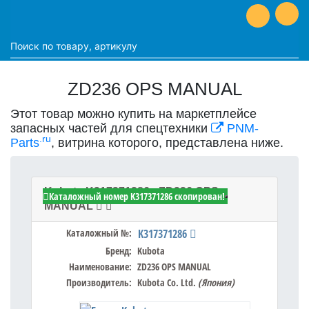
ZD236 OPS MANUAL
Этот товар можно купить на маркетплейсе
запасных частей для спецтехники
PNM-
.ru
Parts
, витрина которого, представлена ниже.
Kubota K317371286 - ZD236 OPS
Каталожный номер K317371286 скопирован!
MANUAL
Каталожный №:
K317371286
Бренд:
Kubota
Наименование:
ZD236 OPS MANUAL
Производитель:
Kubota Co. Ltd.
(Япония)