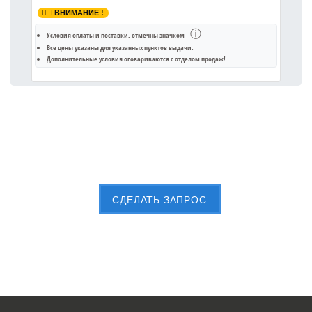
ВНИМАНИЕ !
ⓘ
Условия оплаты и поставки
, отмечны значком
Все цены указаны для
указанных пунктов выдачи
.
Дополнительные условия оговариваются с отделом продаж!
Пришлите Вашу заявку сейчас
CДЕЛАТЬ ЗАПРОС