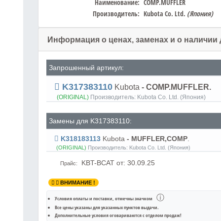
Наименование:
COMP.MUFFLER
Производитель:
Kubota Co. Ltd.
(Япония)
Информация о ценах, заменах и о наличии
Запрошенный артикул:
K317383110
Kubota
- COMP.MUFFLER.
(ORIGINAL)
Производитель:
Kubota Co. Ltd. (Япония)
Замены для K317383110:
K318183113
Kubota
- MUFFLER,COMP
.
(ORIGINAL)
Производитель:
Kubota Co. Ltd. (Япония)
KBT-BCAT
от: 30.09.25
Прайс:
ВНИМАНИЕ !
ⓘ
Условия оплаты и поставки
, отмечны значком
Все цены указаны для
указанных пунктов выдачи
.
Дополнительные условия оговариваются с отделом продаж!