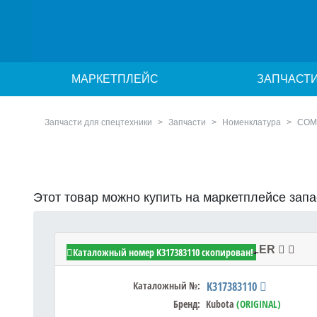
МАРКЕТПЛЕЙС
ЗАПЧАСТ
Запчасти для спецтехники
Запчасти
Номенклатура
COM
Этот товар можно купить на маркетплейсе зап
Kubota K317383110 - COMP.MUFFLER
Каталожный номер K317383110 скопирован!
Каталожный №:
K317383110
Бренд:
Kubota
(ORIGINAL)