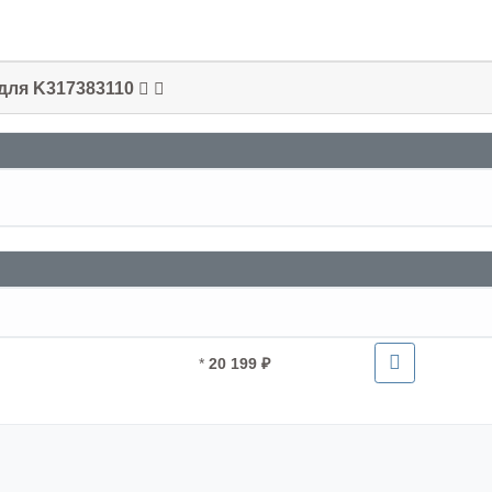
 для K317383110
*
20 199 ₽