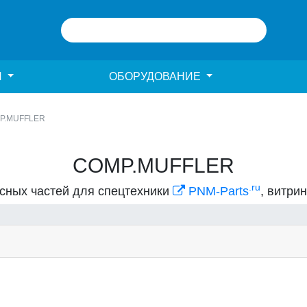
И
ОБОРУДОВАНИЕ
P.MUFFLER
COMP.MUFFLER
.ru
асных частей для спецтехники
PNM-Parts
, витри