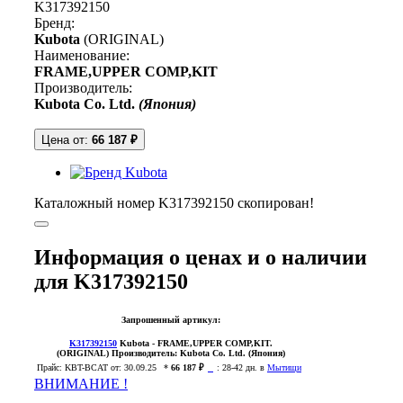
K317392150
Бренд:
Kubota
(ORIGINAL)
Наименование:
FRAME,UPPER COMP,KIT
Производитель:
Kubota Co. Ltd.
(Япония)
Цена от:
66 187 ₽
Каталожный номер K317392150 скопирован!
Информация о ценах и о наличии
для K317392150
Запрошенный артикул:
K317392150
Kubota
- FRAME,UPPER COMP,KIT.
(ORIGINAL)
Производитель:
Kubota Co. Ltd. (Япония)
Прайс:
KBT-BCAT
от: 30.09.25
*
66 187 ₽
:
28-42 дн. в
Мытищи
ВНИМАНИЕ !