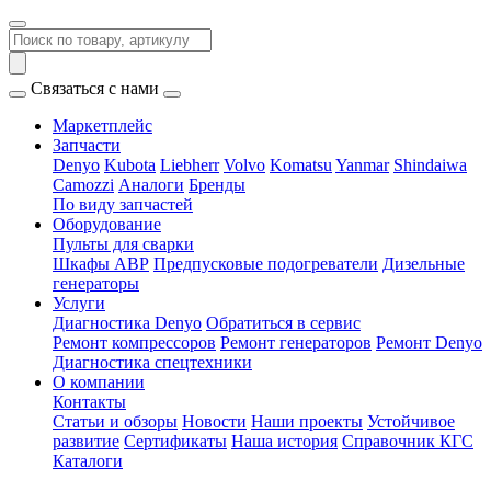
Связаться с нами
Маркетплейс
Запчасти
Denyo
Kubota
Liebherr
Volvo
Komatsu
Yanmar
Shindaiwa
Camozzi
Аналоги
Бренды
По виду запчастей
Оборудование
Пульты для сварки
Шкафы АВР
Предпусковые подогреватели
Дизельные
генераторы
Услуги
Диагностика Denyo
Обратиться в сервис
Ремонт компрессоров
Ремонт генераторов
Ремонт Denyo
Диагностика спецтехники
О компании
Контакты
Статьи и обзоры
Новости
Наши проекты
Устойчивое
развитие
Сертификаты
Наша история
Справочник КГС
Каталоги