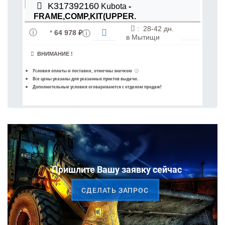
K317392160
Kubota
-
FRAME,COMP,KIT(UPPER.
:
28-42 дн.
*
64 978 ₽
в
Мытищи
ВНИМАНИЕ !
Условия оплаты и поставки
, отмечны значком
ⓘ
Все цены указаны для
указанных пунктов выдачи
.
Дополнительные условия оговариваются с отделом продаж!
Пришлите Вашу заявку сейчас
CДЕЛАТЬ ЗАПРОС