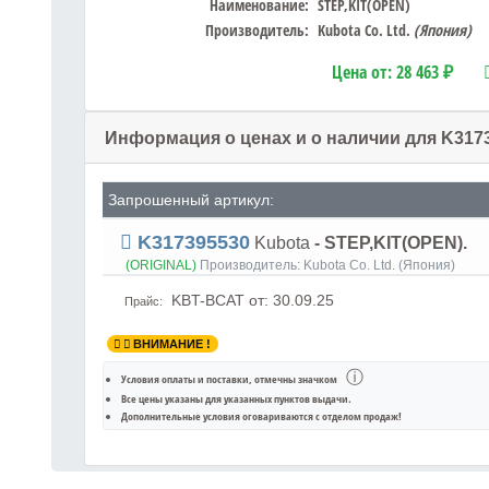
Наименование:
STEP,KIT(OPEN)
Производитель:
Kubota Co. Ltd.
(Япония)
Цена от:
28 463 ₽
Информация о ценах и о наличии для K317
Запрошенный артикул:
K317395530
Kubota
- STEP,KIT(OPEN).
(ORIGINAL)
Производитель:
Kubota Co. Ltd. (Япония)
KBT-BCAT
от: 30.09.25
Прайс:
ВНИМАНИЕ !
ⓘ
Условия оплаты и поставки
, отмечны значком
Все цены указаны для
указанных пунктов выдачи
.
Дополнительные условия оговариваются с отделом продаж!