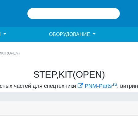
И
ОБОРУДОВАНИЕ
,KIT(OPEN)
STEP,KIT(OPEN)
.ru
асных частей для спецтехники
PNM-Parts
, витри