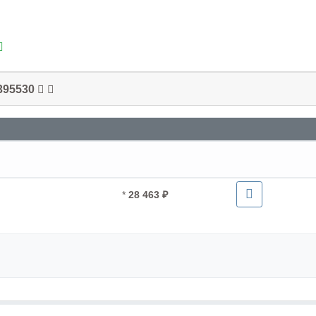
395530
*
28 463 ₽