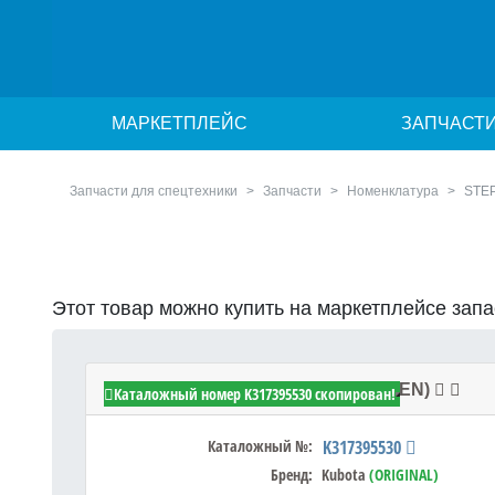
МАРКЕТПЛЕЙС
ЗАПЧАСТ
Запчасти для спецтехники
Запчасти
Номенклатура
STEP
Этот товар можно купить на маркетплейсе зап
Kubota K317395530 - STEP,KIT(OPEN)
Каталожный номер K317395530 скопирован!
Каталожный №:
K317395530
Бренд:
Kubota
(ORIGINAL)