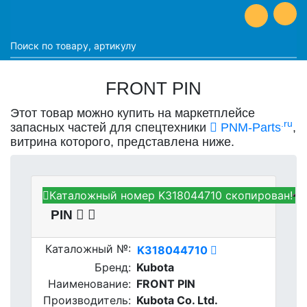
FRONT PIN
Этот товар можно купить на маркетплейсе
.ru
запасных частей для спецтехники
PNM-Parts
,
витрина которого, представлена ниже.
Каталожный номер K318044710 скопирован!
Kubota K318044710 - FRONT
PIN
Каталожный №:
K318044710
Бренд:
Kubota
Наименование:
FRONT PIN
Производитель:
Kubota Co. Ltd.