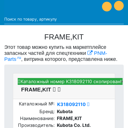
FRAME,KIT
Этот товар можно купить на маркетплейсе
запасных частей для спецтехники
PNM-
.ru
Parts
, витрина которого, представлена ниже.
Каталожный номер K318092110 скопирован!
Kubota K318092110 -
FRAME,KIT
Каталожный №:
K318092110
Бренд:
Kubota
Наименование:
FRAME,KIT
Производитель:
Kubota Co. Ltd.