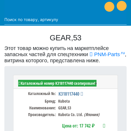
GEAR,53
Этот товар можно купить на маркетплейсе
.ru
запасных частей для спецтехники
PNM-Parts
,
витрина которого, представлена ниже.
Kubota K318117440 - GEAR,53
Каталожный номер K318117440 скопирован!
Каталожный №:
K318117440
Бренд:
Kubota
Наименование:
GEAR,53
Производитель:
Kubota Co. Ltd.
(Япония)
Цена от:
17 742 ₽