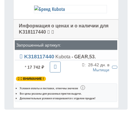
Информация о ценах и о наличии для
K318117440
Запрошенный артикул:
K318117440
Kubota
- GEAR,53.
:
28-42 дн. в
*
17 742 ₽
Мытищи
ВНИМАНИЕ !
ⓘ
Условия оплаты и поставки
, отмечны значком
Все цены указаны для
указанных пунктов выдачи
.
Дополнительные условия оговариваются с отделом продаж!