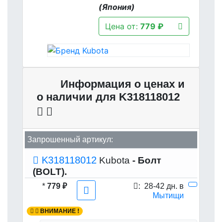
(Япония)
Цена от:
779 ₽
Информация о ценах и
о наличии для K318118012
Запрошенный артикул:
K318118012
Kubota
- Болт
(BOLT).
*
779 ₽
:
28-42 дн. в
Мытищи
ВНИМАНИЕ !