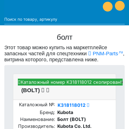
болт
Этот товар можно купить на маркетплейсе
.ru
запасных частей для спецтехники
PNM-Parts
,
витрина которого, представлена ниже.
Каталожный номер K318118012 скопирован!
Kubota K318118012 - Болт
(BOLT)
Каталожный №:
K318118012
Бренд:
Kubota
Наименование:
Болт (BOLT)
Производитель:
Kubota Co. Ltd.