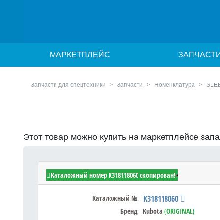
МАРКЕТПЛЕЙС
ЗАПЧАСТ
Запчасти для спецтехники
Запчасти
Номенклатура
SLE
Этот товар можно купить на маркетплейсе зап
Kubota K318118060 - SLEEVE
Каталожный номер K318118060 скопирован!
Каталожный №:
K318118060
Бренд:
Kubota
(ORIGINAL)