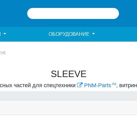
И
ОБОРУДОВАНИЕ
EVE
SLEEVE
.ru
асных частей для спецтехники
PNM-Parts
, витри