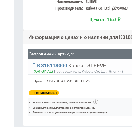
Наименование:
SLEEVE
Производитель:
Kubota Co. Ltd.
(Япония)
Цена от:
1 653 ₽
Информация о ценах и о наличии для K318
Запрошенный артикул:
K318118060
Kubota
- SLEEVE.
(ORIGINAL)
Производитель:
Kubota Co. Ltd. (Япония)
KBT-BCAT
от: 30.09.25
Прайс:
ВНИМАНИЕ !
ⓘ
Условия оплаты и поставки
, отмечны значком
Все цены указаны для
указанных пунктов выдачи
.
Дополнительные условия оговариваются с отделом продаж!