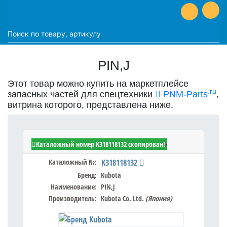
PIN,J
Этот товар можно купить на маркетплейсе
.ru
запасных частей для спецтехники
PNM-Parts
,
витрина которого, представлена ниже.
Kubota K318118132 - PIN,J
Каталожный номер K318118132 скопирован!
Каталожный №:
K318118132
Бренд:
Kubota
Наименование:
PIN,J
Производитель:
Kubota Co. Ltd.
(Япония)