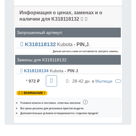
Информация о ценах, заменах и о
наличии для K318118132
Запрошенный артикул:
K318118132
Kubota
- PIN,J.
Данная запчасть нами не поставляется, смотрите замены.
Замены для K318118132:
K318118134
Kubota
- PIN J
.
*
972 ₽
:
28-42 дн. в
Мытищи
ВНИМАНИЕ !
ⓘ
Условия оплаты и поставки
, отмечны значком
Все цены указаны для
указанных пунктов выдачи
.
Дополнительные условия оговариваются с отделом продаж!