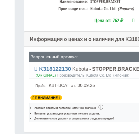
Наименование:
STOPPER,BRACKET
Производитель:
Kubota Co. Ltd.
(Япония)
Цена от:
762 ₽
Информация о ценах и о наличии для K318
Запрошенный артикул:
K318122130
Kubota
- STOPPER,BRACKE
(ORIGINAL)
Производитель:
Kubota Co. Ltd. (Япония)
KBT-BCAT
от: 30.09.25
Прайс:
ВНИМАНИЕ !
ⓘ
Условия оплаты и поставки
, отмечны значком
Все цены указаны для
указанных пунктов выдачи
.
Дополнительные условия оговариваются с отделом продаж!