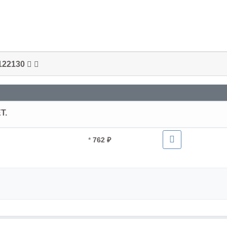
122130
T.
*
762 ₽