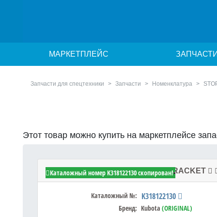
МАРКЕТПЛЕЙС
ЗАПЧАСТ
Запчасти для спецтехники
Запчасти
Номенклатура
STO
Этот товар можно купить на маркетплейсе зап
Kubota K318122130 - STOPPER,BRACKET
Каталожный номер K318122130 скопирован!
Каталожный №:
K318122130
Бренд:
Kubota
(ORIGINAL)