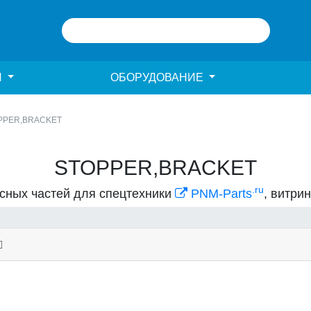
И
ОБОРУДОВАНИЕ
PPER,BRACKET
STOPPER,BRACKET
.ru
асных частей для спецтехники
PNM-Parts
, витри