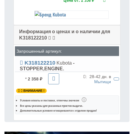
Цена от:
2 358 ₽
Информация о ценах и о наличии для
K318122210
Запрошенный артикул:
K318122210
Kubota
-
STOPPER,ENGINE.
:
28-42 дн. в
*
2 358 ₽
Мытищи
ВНИМАНИЕ !
ⓘ
Условия оплаты и поставки
, отмечны значком
Все цены указаны для
указанных пунктов выдачи
.
Дополнительные условия оговариваются с отделом продаж!