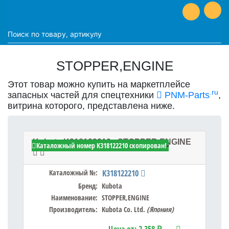
STOPPER,ENGINE
Этот товар можно купить на маркетплейсе
.ru
запасных частей для спецтехники
PNM-Parts
,
витрина которого, представлена ниже.
Kubota K318122210 - STOPPER,ENGINE
Каталожный номер K318122210 скопирован!
Каталожный №:
K318122210
Бренд:
Kubota
Наименование:
STOPPER,ENGINE
Производитель:
Kubota Co. Ltd.
(Япония)