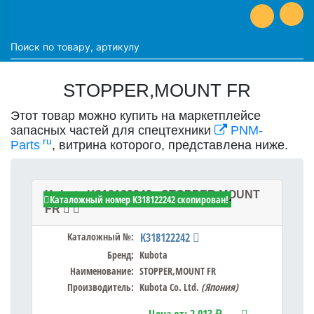
STOPPER,MOUNT FR
Этот товар можно купить на маркетплейсе
запасных частей для спецтехники
PNM-
.ru
Parts
, витрина которого, представлена ниже.
Kubota K318122242 - STOPPER,MOUNT
Каталожный номер K318122242 скопирован!
FR
Каталожный №:
K318122242
Бренд:
Kubota
Наименование:
STOPPER,MOUNT FR
Производитель:
Kubota Co. Ltd.
(Япония)