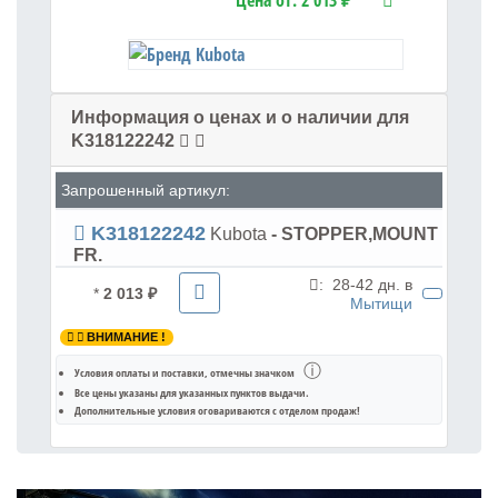
Цена от:
2 013 ₽
Информация о ценах и о наличии для
K318122242
Запрошенный артикул:
K318122242
Kubota
- STOPPER,MOUNT
FR.
:
28-42 дн. в
*
2 013 ₽
Мытищи
ВНИМАНИЕ !
ⓘ
Условия оплаты и поставки
, отмечны значком
Все цены указаны для
указанных пунктов выдачи
.
Дополнительные условия оговариваются с отделом продаж!