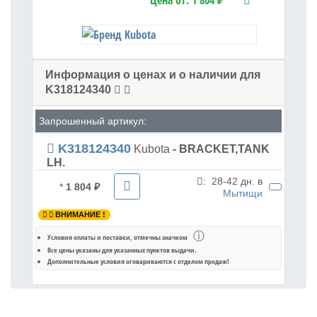
Цена от:
1 804 ₽
Информация о ценах и о наличии для
K318124340
Запрошенный артикул:
K318124340
Kubota
- BRACKET,TANK
LH.
:
28-42 дн. в
*
1 804 ₽
Мытищи
ВНИМАНИЕ !
ⓘ
Условия оплаты и поставки
, отмечны значком
Все цены указаны для
указанных пунктов выдачи
.
Дополнительные условия оговариваются с отделом продаж!