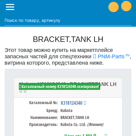
BRACKET,TANK LH
Этот товар можно купить на маркетплейсе
.ru
запасных частей для спецтехники
PNM-Parts
,
витрина которого, представлена ниже.
Kubota K318124340 - BRACKET,TANK LH
Каталожный номер K318124340 скопирован!
Каталожный №:
K318124340
Бренд:
Kubota
Наименование:
BRACKET,TANK LH
Производитель:
Kubota Co. Ltd.
(Япония)