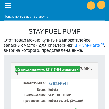
STAY,FUEL PUMP
Этот товар можно купить на маркетплейсе
.ru
запасных частей для спецтехники
PNM-Parts
,
витрина которого, представлена ниже.
Kubota K318124484 - STAY,FUEL PUMP
Каталожный номер K318124484 скопирован!
Каталожный №:
K318124484
Бренд:
Kubota
Наименование:
STAY,FUEL PUMP
Производитель:
Kubota Co. Ltd.
(Япония)