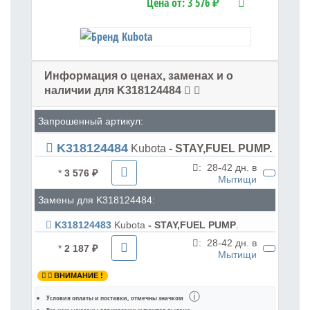
Цена от:
3 576 ₽
Информация о ценах, заменах и о
наличии для K318124484
Запрошенный артикул:
K318124484
Kubota
- STAY,FUEL PUMP.
:
28-42 дн. в
*
3 576 ₽
Мытищи
Замены для K318124484:
K318124483
Kubota
- STAY,FUEL PUMP
.
:
28-42 дн. в
*
2 187 ₽
Мытищи
ВНИМАНИЕ !
ⓘ
Условия оплаты и поставки
, отмечны значком
Все цены указаны для
указанных пунктов выдачи
.