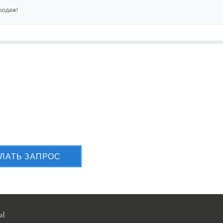
родаж!
лите Вашу заявку сейчас
ЛАТЬ ЗАПРОС
Ы