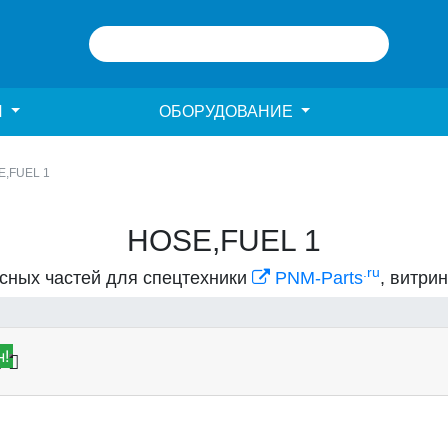
И
ОБОРУДОВАНИЕ
E,FUEL 1
HOSE,FUEL 1
.ru
асных частей для спецтехники
PNM-Parts
, витри
!