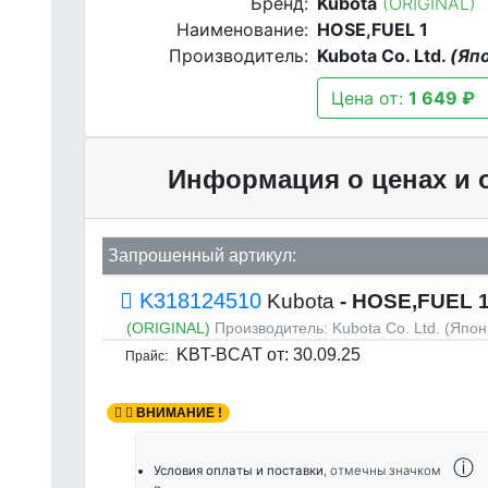
Бренд:
Kubota
(ORIGINAL)
Наименование:
HOSE,FUEL 1
Производитель:
Kubota Co. Ltd.
(Яп
Цена от:
1 649 ₽
Информация о ценах и 
Запрошенный артикул:
K318124510
Kubota
- HOSE,FUEL 1
(ORIGINAL)
Производитель:
Kubota Co. Ltd. (Япон
KBT-BCAT
от: 30.09.25
Прайс:
ВНИМАНИЕ !
ⓘ
Условия оплаты и поставки
, отмечны значком