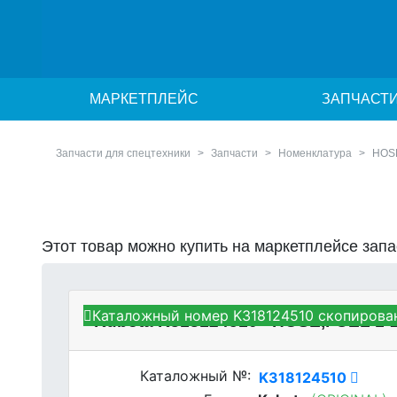
МАРКЕТПЛЕЙС
ЗАПЧАСТ
Запчасти для спецтехники
Запчасти
Номенклатура
HOS
Этот товар можно купить на маркетплейсе зап
Каталожный номер K318124510 скопирован
Kubota K318124510 - HOSE,FUEL 1
Каталожный №:
K318124510