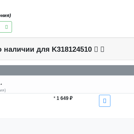
ония)
о наличии для K318124510
.
ия)
*
1 649 ₽