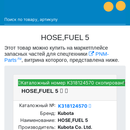
HOSE,FUEL 5
Этот товар можно купить на маркетплейсе
запасных частей для спецтехники
PNM-
.ru
Parts
, витрина которого, представлена ниже.
Каталожный номер K318124570 скопирован!
Kubota K318124570 -
HOSE,FUEL 5
Каталожный №:
K318124570
Бренд:
Kubota
Наименование:
HOSE,FUEL 5
Производитель:
Kubota Co. Ltd.