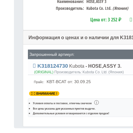
Наименование:
HOSE,ASSY 3
Производитель:
Kubota Co. Ltd.
(Япония)
Цена от:
3 252 ₽
Информация о ценах и о наличии для K318
Запрошенный артикул:
K318124730
Kubota
- HOSE,ASSY 3.
(ORIGINAL)
Производитель:
Kubota Co. Ltd. (Япония)
KBT-BCAT
от: 30.09.25
Прайс:
ВНИМАНИЕ !
ⓘ
Условия оплаты и поставки
, отмечны значком
Все цены указаны для
указанных пунктов выдачи
.
Дополнительные условия оговариваются с отделом продаж!