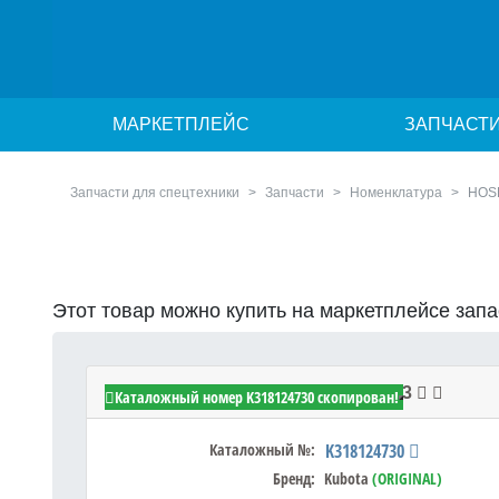
МАРКЕТПЛЕЙС
ЗАПЧАСТ
Запчасти для спецтехники
Запчасти
Номенклатура
HOS
Этот товар можно купить на маркетплейсе зап
Kubota K318124730 - HOSE,ASSY 3
Каталожный номер K318124730 скопирован!
Каталожный №:
K318124730
Бренд:
Kubota
(ORIGINAL)