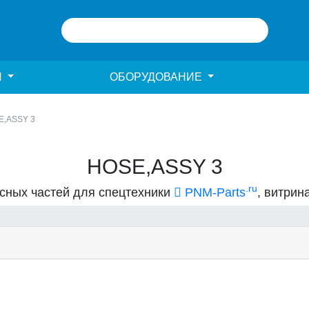
И
ОБОРУДОВАНИЕ
E,ASSY 3
HOSE,ASSY 3
.ru
асных частей для спецтехники
PNM-Parts
, витрин