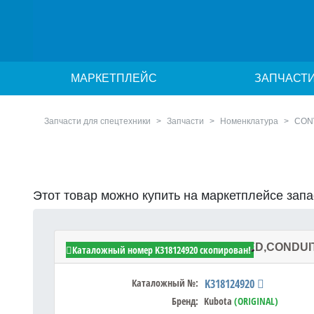
МАРКЕТПЛЕЙС
ЗАПЧАСТ
Запчасти для спецтехники
Запчасти
Номенклатура
CON
Этот товар можно купить на маркетплейсе зап
Kubota K318124920 - CONVOLUTED,CONDUI
Каталожный номер K318124920 скопирован!
Каталожный №:
K318124920
Бренд:
Kubota
(ORIGINAL)