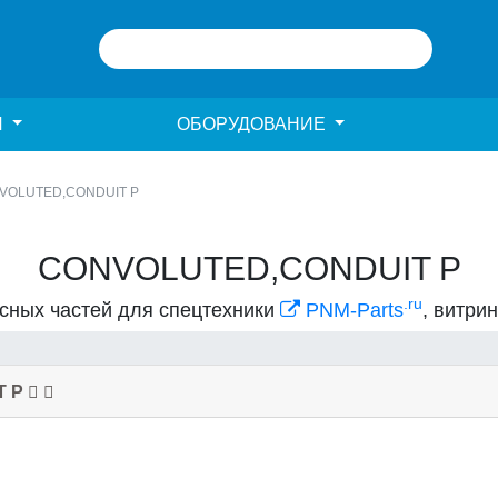
И
ОБОРУДОВАНИЕ
VOLUTED,CONDUIT P
CONVOLUTED,CONDUIT P
.ru
асных частей для спецтехники
PNM-Parts
, витри
T P