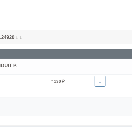
124920
DUIT P.
*
130 ₽