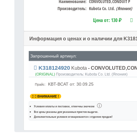
Наименование:
CONVOLUTED,CONDUIT P
Производитель:
Kubota Co. Ltd.
(Япония)
Цена от:
130 ₽
Информация о ценах и о наличии для K318
Запрошенный артикул:
K318124920
Kubota
- CONVOLUTED,CON
(ORIGINAL)
Производитель:
Kubota Co. Ltd. (Япония)
KBT-BCAT
от: 30.09.25
Прайс:
ВНИМАНИЕ !
ⓘ
Условия оплаты и поставки
, отмечны значком
Все цены указаны для
указанных пунктов выдачи
.
Дополнительные условия оговариваются с отделом продаж!