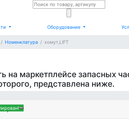
сти
Оборудование
Ус
Номенклатура
хомут,LIFT
ть на маркетплейсе запасных ча
которого, представлена ниже.
пирован!
AR,LIFT