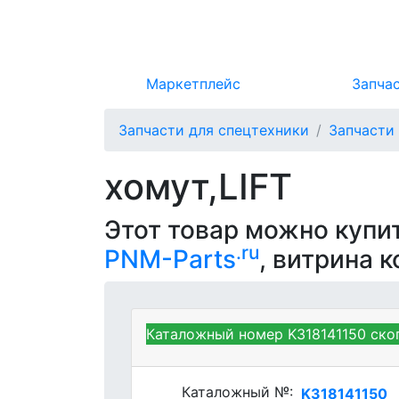
Маркетплейс
Запча
Запчасти для спецтехники
Запчасти
хомут,LIFT
Этот товар можно купи
.ru
PNM-Parts
, витрина 
Каталожный номер K318141150 ско
Kubota K318141150 - COLL
Каталожный №:
K318141150