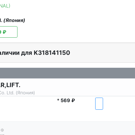
INAL)
d.
(Япония)
9 ₽
аличии для K318141150
R,LIFT.
o. Ltd. (Япония)
*
569 ₽
ⓘ