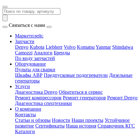
Связаться с нами
Маркетплейс
Запчасти
Denyo
Kubota
Liebherr
Volvo
Komatsu
Yanmar
Shindaiwa
Camozzi
Аналоги
Бренды
По виду запчастей
Оборудование
Пульты для сварки
Шкафы АВР
Предпусковые подогреватели
Дизельные
генераторы
Услуги
Диагностика Denyo
Обратиться в сервис
Ремонт компрессоров
Ремонт генераторов
Ремонт Denyo
Диагностика спецтехники
О компании
Контакты
Статьи и обзоры
Новости
Наши проекты
Устойчивое
развитие
Сертификаты
Наша история
Справочник КГС
Каталоги