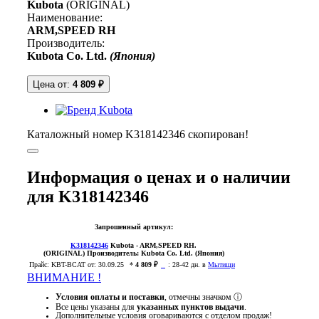
Kubota
(ORIGINAL)
Наименование:
ARM,SPEED RH
Производитель:
Kubota Co. Ltd.
(Япония)
Цена от:
4 809 ₽
Каталожный номер K318142346 скопирован!
Информация о ценах и о наличии
для K318142346
Запрошенный артикул:
K318142346
Kubota
- ARM,SPEED RH.
(ORIGINAL)
Производитель:
Kubota Co. Ltd. (Япония)
Прайс:
KBT-BCAT
от: 30.09.25
*
4 809 ₽
:
28-42 дн. в
Мытищи
ВНИМАНИЕ !
Условия оплаты и поставки
, отмечны значком
ⓘ
Все цены указаны для
указанных пунктов выдачи
.
Дополнительные условия оговариваются с отделом продаж!