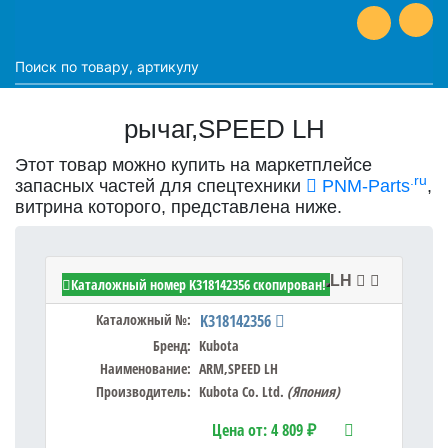
рычаг,SPEED LH
Этот товар можно купить на маркетплейсе
.ru
запасных частей для спецтехники
PNM-Parts
,
витрина которого, представлена ниже.
Kubota K318142356 - ARM,SPEED LH
Каталожный номер K318142356 скопирован!
Каталожный №:
K318142356
Бренд:
Kubota
Наименование:
ARM,SPEED LH
Производитель:
Kubota Co. Ltd.
(Япония)
Цена от:
4 809 ₽