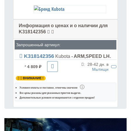
Информация о ценах и о наличии для
K318142356
Запрошенный артикул:
K318142356
Kubota
- ARM,SPEED LH.
:
28-42 дн. в
*
4 809 ₽
Мытищи
ВНИМАНИЕ !
ⓘ
Условия оплаты и поставки
, отмечны значком
Все цены указаны для
указанных пунктов выдачи
.
Дополнительные условия оговариваются с отделом продаж!