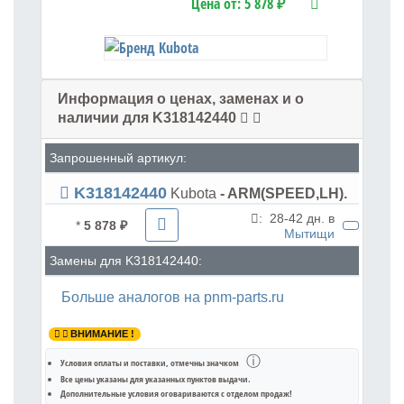
Цена от:
5 878 ₽
Информация о ценах, заменах и о
наличии для K318142440
Запрошенный артикул:
K318142440
Kubota
- ARM(SPEED,LH).
:
28-42 дн. в
*
5 878 ₽
Мытищи
Замены для K318142440:
Больше аналогов на pnm-parts.ru
ВНИМАНИЕ !
ⓘ
Условия оплаты и поставки
, отмечны значком
Все цены указаны для
указанных пунктов выдачи
.
Дополнительные условия оговариваются с отделом продаж!