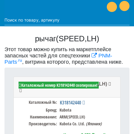
рычаг(SPEED,LH)
Этот товар можно купить на маркетплейсе
запасных частей для спецтехники
PNM-
.ru
Parts
, витрина которого, представлена ниже.
Kubota K318142440 - ARM(SPEED,LH)
Каталожный номер K318142440 скопирован!
Каталожный №:
K318142440
Бренд:
Kubota
Наименование:
ARM(SPEED,LH)
Производитель:
Kubota Co. Ltd.
(Япония)