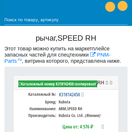
рычаг,SPEED RH
Этот товар можно купить на маркетплейсе
запасных частей для спецтехники
PNM-
.ru
Parts
, витрина которого, представлена ниже.
Kubota K318142450 - ARM,SPEED RH
Каталожный номер K318142450 скопирован!
Каталожный №:
K318142450
Бренд:
Kubota
Наименование:
ARM,SPEED RH
Производитель:
Kubota Co. Ltd.
(Япония)
Цена от:
4 576 ₽