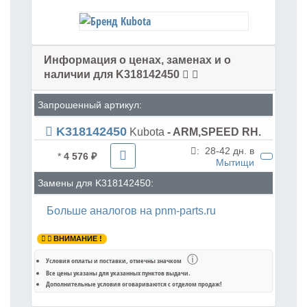
Информация о ценах, заменах и о
наличии для K318142450
Запрошенный артикул:
K318142450
Kubota
- ARM,SPEED RH.
:
28-42 дн. в
*
4 576 ₽
Мытищи
Замены для K318142450:
Больше аналогов на pnm-parts.ru
ВНИМАНИЕ !
ⓘ
Условия оплаты и поставки
, отмечны значком
Все цены указаны для
указанных пунктов выдачи
.
Дополнительные условия оговариваются с отделом продаж!