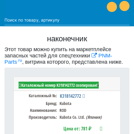
наконечник
Этот товар можно купить на маркетплейсе
запасных частей для спецтехники
PNM-
.ru
Parts
, витрина которого, представлена ниже.
Kubota K318142772 - ROD
Каталожный номер K318142772 скопирован!
Каталожный №:
K318142772
Бренд:
Kubota
Наименование:
ROD
Производитель:
Kubota Co. Ltd.
(Япония)
Цена от:
781 ₽