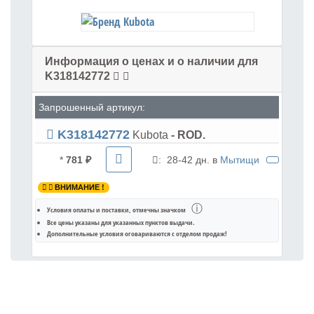
Информация о ценах и о наличии для
K318142772
Запрошенный артикул:
K318142772
Kubota
- ROD.
*
781 ₽
:
28-42 дн. в
Мытищи
ВНИМАНИЕ !
ⓘ
Условия оплаты и поставки
, отмечны значком
Все цены указаны для
указанных пунктов выдачи
.
Дополнительные условия оговариваются с отделом продаж!