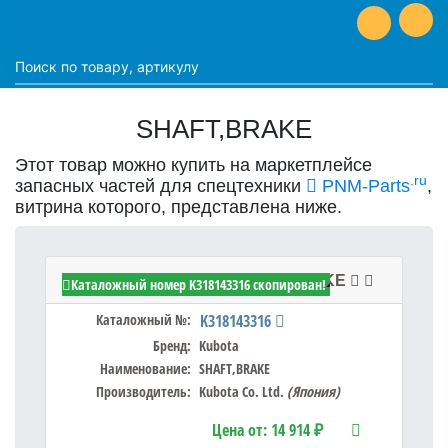
SHAFT,BRAKE
Этот товар можно купить на маркетплейсе
.ru
запасных частей для спецтехники
PNM-Parts
,
витрина которого, представлена ниже.
Kubota K318143316 - SHAFT,BRAKE
Каталожный номер K318143316 скопирован!
Каталожный №:
K318143316
Бренд:
Kubota
Наименование:
SHAFT,BRAKE
Производитель:
Kubota Co. Ltd.
(Япония)
Цена от:
14 914 ₽