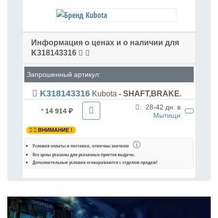
Информация о ценах и о наличии для
K318143316
Запрошенный артикул:
K318143316
Kubota
- SHAFT,BRAKE.
:
28-42 дн. в
*
14 914 ₽
Мытищи
ВНИМАНИЕ !
ⓘ
Условия оплаты и поставки
, отмечны значком
Все цены указаны для
указанных пунктов выдачи
.
Дополнительные условия оговариваются с отделом продаж!