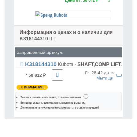
Цена от:
50 612 ₽
Информация о ценах и о наличии для
K318144310
Запрошенный артикул:
K318144310
Kubota
- SHAFT,COMP LIFT.
:
28-42 дн. в
*
50 612 ₽
Мытищи
ВНИМАНИЕ !
ⓘ
Условия оплаты и поставки
, отмечны значком
Все цены указаны для
указанных пунктов выдачи
.
Дополнительные условия оговариваются с отделом продаж!